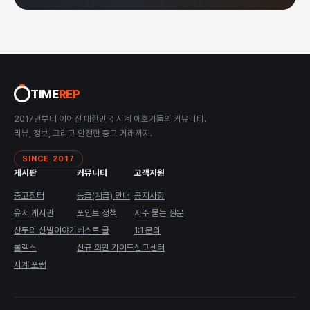
TIME
REP
2017년부터 이어진 대한민국 시계 애호가들의 커뮤니티.
리뷰, 정보, 그리고 안전한 중고 거래까지.
SINCE 2017
게시판
커뮤니티
고객지원
중고장터
등급(계급) 안내
공지사항
유저 게시판
포인트 정책
자주 묻는 질문
산두의 신발이야기
베스트 글
1:1 문의
롤렉스
신규 회원 가이드
신고센터
시계 포럼