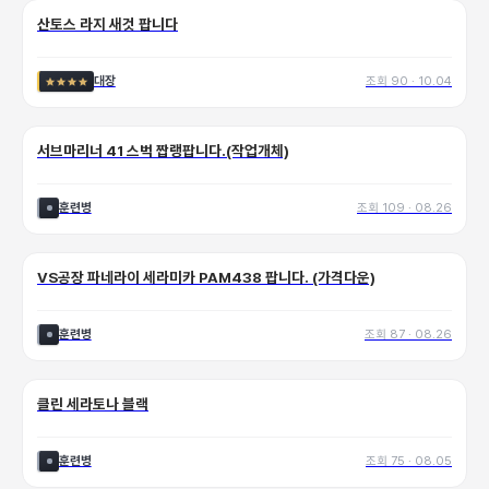
산토스 라지 새것 팝니다
대장
조회
90
·
10.04
서브마리너 41 스벅 짭랭팝니다.(작업개체)
훈련병
조회
109
·
08.26
VS공장 파네라이 세라미카 PAM438 팝니다. (가격다운)
훈련병
조회
87
·
08.26
💬
1
클린 세라토나 블랙
훈련병
조회
75
·
08.05