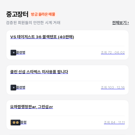
중고장터
방금 올라온 매물
검증된 회원들의 안전한 시계 거래
전체보기
›
VS 데이저스트 36 블랙텐포 (40판매)
훈련병
조회
72
·
06.02
클린 신섭 스타벅스 미사용품 팝니다
훈련병
조회
103
·
12.16
💬
1
요마짭랭청판ar, 그린섭zr
중령
조회
84
·
11.11