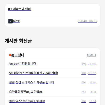
BT 세라토나 팬더
훈련병
조회
40
·
08.05
게시판 최신글
중고장터
더보기
›
Vs op41 검판팝니다
💬
0
08.08
VS 데이저스트 36 블랙텐포 (40판매)
💬
0
06.02
클린 신섭 스타벅스 미사용품 팝니다
💬
0
12.16
요마짭랭청판ar, 그린섭zr
💬
1
11.11
클린 익스1 36mm 판매완료
💬
0
10.31