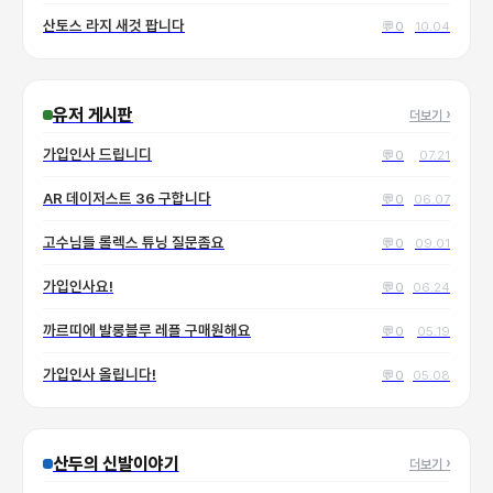
산토스 라지 새것 팝니다
💬
0
10.04
유저 게시판
더보기
›
가입인사 드립니디
💬
0
07.21
AR 데이저스트 36 구합니다
💬
0
06.07
고수님들 롤렉스 튜닝 질문좀요
💬
0
09.01
가입인사요!
💬
0
06.24
까르띠에 발롱블루 레플 구매원해요
💬
0
05.19
가입인사 올립니다!
💬
0
05.08
산두의 신발이야기
더보기
›