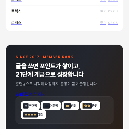
로렉스
💬
2
02.06
로렉스
💬
0
02.06
SINCE 2017 · MEMBER RANK
글을 쓰면 포인트가 쌓이고,
21단계 계급으로 성장합니다
훈련병으로 시작해 대장까지. 활동이 곧 계급장입니다.
등급 안내 보기
›
›
›
›
›
훈련병
이등병
병장
중령
대장