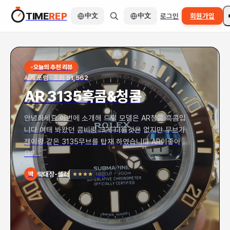
TIME
REP
리뷰
中文
현지셀러
중고장터
中文
로그인
유저 게시판
회원가입
산두
오늘의 추천 리뷰
시계 포럼
·
조회
51,562
AR 3135흑콤&청콤
안녕하세요 이번에 소개해 드릴 모델은 AR청콤 흑콤입
니다 여태 봐왔던 콤비랑 크게 다를것은 없지만 무브가
젠이랑 같은 3135무브를 탑재 하였습니다 AR이좋아
요?…
딱대장-셀러
대장
딱