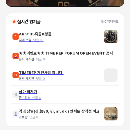
실시간 인기글
방금 업데이트
AR 3135흑콤&청콤
1
시계 포럼
·
댓글
16
★★이벤트★★ TIME REP FORUM OPEN EVENT 공지
2
유저 게시판
·
댓글
10
TIMEREP 개편사항 입니다.
3
유저 게시판
·
댓글
0
섭마 최저가
4
중고장터
·
댓글
0
각 공장별(젠,눕v9, vr, ar, dk ) 인서트 삼각점 비교
5
초보방
·
댓글
6